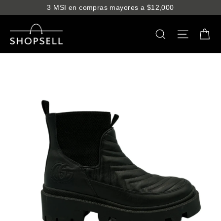
Ir
3 MSI en compras mayores a $12,000
directamente
al
Ca
Buscar
Navega
contenido