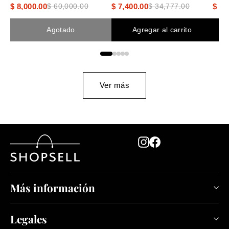
$ 8,000.00
$ 7,400.00
$ 5,
$ 60,000.00
$ 34,777.00
Agotado
Agregar al carrito
Ver más
Instagram
Facebook
Más información
Legales